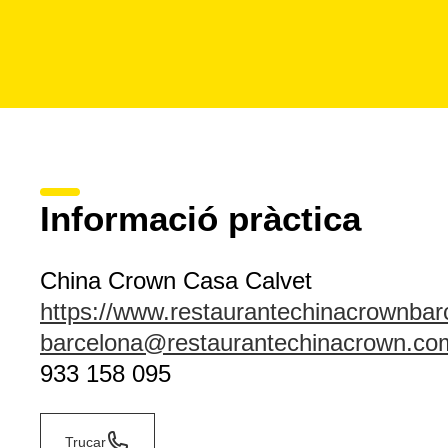
Informació pràctica
China Crown Casa Calvet
https://www.restaurantechinacrownba
barcelona@restaurantechinacrown.co
933 158 095
Trucar