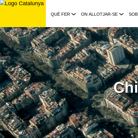
Saltar
al
QUÈ FER
ON ALLOTJAR-SE
SOB
contingut
Chi