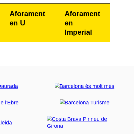
Aforament
Aforament
en U
en
Imperial