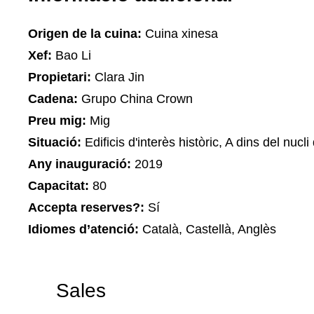
Origen de la cuina:
Cuina xinesa
Xef:
Bao Li
Propietari:
Clara Jin
Cadena:
Grupo China Crown
Preu mig:
Mig
Situació:
Edificis d'interès històric, A dins del nucl
Any inauguració:
2019
Capacitat:
80
Accepta reserves?:
Sí
Idiomes d’atenció:
Català, Castellà, Anglès
Sales