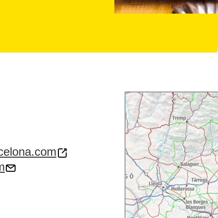
rcelona.com
m