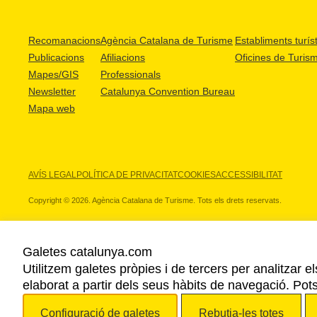
Recomanacions
Agència Catalana de Turisme
Establiments turíst
Publicacions
Afiliacions
Oficines de Turis
Mapes/GIS
Professionals
Newsletter
Catalunya Convention Bureau
Mapa web
AVÍS LEGAL
POLÍTICA DE PRIVACITAT
COOKIES
ACCESSIBILITAT
Copyright © 2026. Agència Catalana de Turisme. Tots els drets reservats.
Galetes catalunya.com
Utilitzem galetes pròpies i de tercers per analitzar e
ELS NOSTRES PARTNERS
elaborat a partir dels seus hàbits de navegació. Pot
Configuració de galetes
Rebutja-les totes