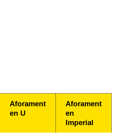
Aforament
Aforament
en U
en
Imperial