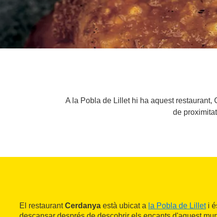
A la Pobla de Lillet hi ha aquest restaurant,
de proximita
El restaurant
Cerdanya
està ubicat a
la Pobla de Lillet
i é
descansar després de descobrir els encants d'aquest mun