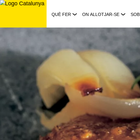
Saltar
al
QUÈ FER
ON ALLOTJAR-SE
SOB
contingut