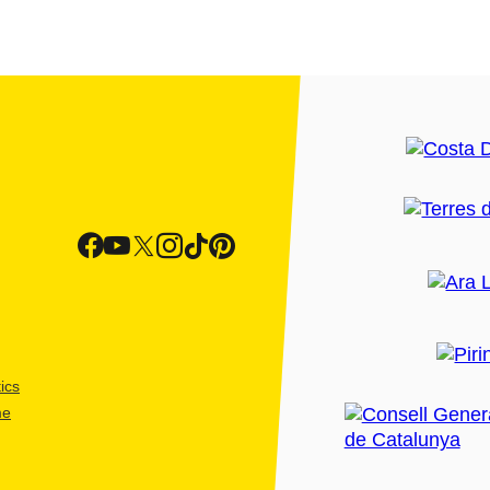
ics
me