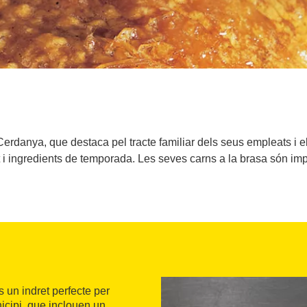
 Cerdanya, que destaca pel tracte familiar dels seus empleats i 
t i ingredients de temporada. Les seves carns a la brasa són imp
s un indret perfecte per
icipi, que inclouen un