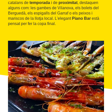
catalans de
temporada
i de
proximitat
, destaquen
alguns com: les gambes de Vilanova, els bolets del
Berguedà, els espigalls del Garraf o els peixos i
mariscos de la llotja local. L'elegant
Piano Bar
està
pensat per fer la copa final.