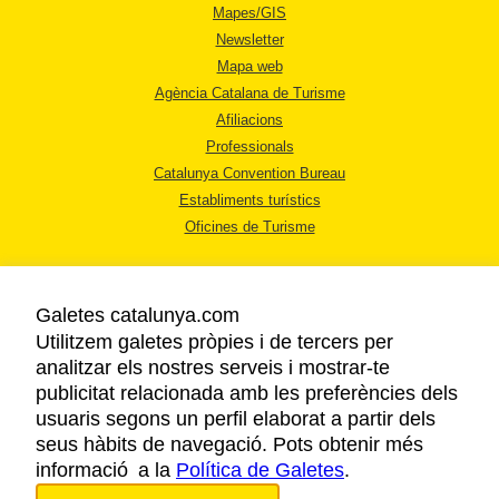
Mapes/GIS
Newsletter
Mapa web
Agència Catalana de Turisme
Afiliacions
Professionals
Catalunya Convention Bureau
Establiments turístics
Oficines de Turisme
Galetes catalunya.com
Utilitzem galetes pròpies i de tercers per
analitzar els nostres serveis i mostrar-te
AVÍS LEGAL
publicitat relacionada amb les preferències dels
POLÍTICA DE PRIVACITAT
usuaris segons un perfil elaborat a partir dels
COOKIES
seus hàbits de navegació. Pots obtenir més
informació a la
Política de Galetes
ACCESSIBILITAT
.