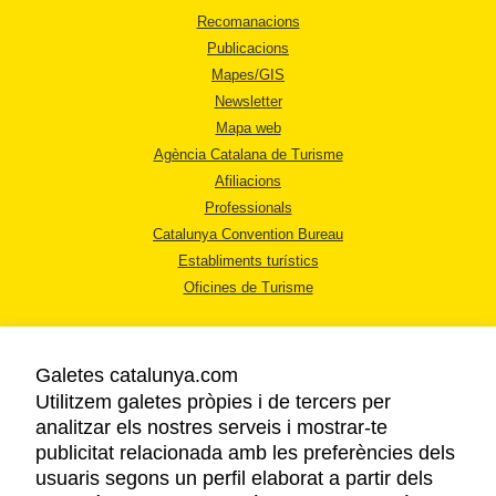
Recomanacions
Publicacions
Mapes/GIS
Newsletter
Mapa web
Agència Catalana de Turisme
Afiliacions
Professionals
Catalunya Convention Bureau
Establiments turístics
Oficines de Turisme
Galetes catalunya.com
Utilitzem galetes pròpies i de tercers per
analitzar els nostres serveis i mostrar-te
AVÍS LEGAL
publicitat relacionada amb les preferències dels
POLÍTICA DE PRIVACITAT
usuaris segons un perfil elaborat a partir dels