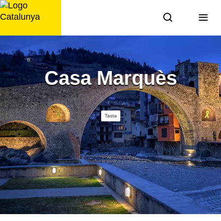
Saltar
al
contingut
Casa Marquès
Tasta