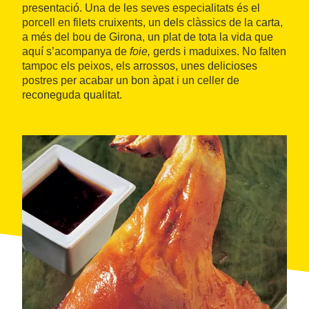
presentació. Una de les seves especialitats és el
porcell en filets cruixents, un dels clàssics de la carta,
a més del bou de Girona, un plat de tota la vida que
aquí s’acompanya de
foie,
gerds i maduixes. No falten
tampoc els peixos, els arrossos, unes delicioses
postres per acabar un bon àpat i un celler de
reconeguda qualitat.