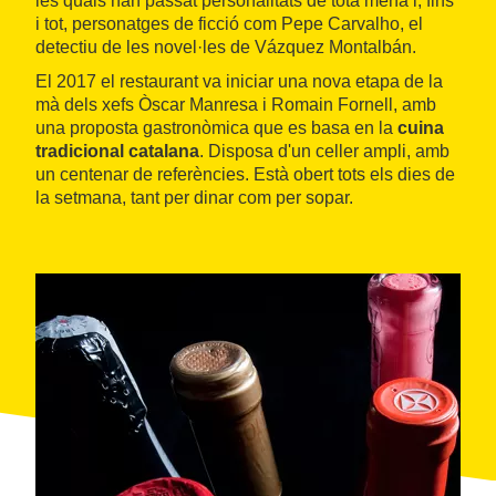
les quals han passat personalitats de tota mena i, fins
i tot, personatges de ficció com Pepe Carvalho, el
detectiu de les novel·les de Vázquez Montalbán.
El 2017 el restaurant va iniciar una nova etapa de la
mà dels xefs Òscar Manresa i Romain Fornell, amb
una proposta gastronòmica que es basa en la
cuina
tradicional catalana
. Disposa d'un celler ampli, amb
un centenar de referències. Està obert tots els dies de
la setmana, tant per dinar com per sopar.