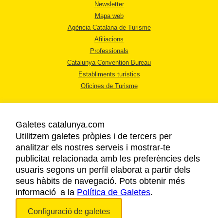
Newsletter
Mapa web
Agència Catalana de Turisme
Afiliacions
Professionals
Catalunya Convention Bureau
Establiments turístics
Oficines de Turisme
Galetes catalunya.com
Utilitzem galetes pròpies i de tercers per
analitzar els nostres serveis i mostrar-te
AVÍS LEGAL
publicitat relacionada amb les preferències dels
POLÍTICA DE PRIVACITAT
usuaris segons un perfil elaborat a partir dels
COOKIES
seus hàbits de navegació. Pots obtenir més
informació a la
Política de Galetes
ACCESSIBILITAT
.
Configuració de galetes