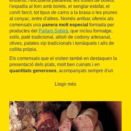
entrants, l'escudella pallaresa, les truites de bolets,
l'espatlla al forn amb bolets, el senglar estofat, el
conill farcit, tot tipus de carns a la brasa o les prunes
al conyac, entre d'altres. Només arribar, ofereix als
comensals una
panera molt especial
formada per
productes del
Pallars Sobirà
, que inclou formatge,
xolís, paté tradicional, allioli de codony artesanal,
olives, patates xip tradicionals i tomàquets i alls de
collita pròpia.
Els comensals que el visiten també en destaquen la
presentació dels plats, molt ben cuinats i en
quantitats generoses
, acompanyats sempre d'un
servei correcte, professional i agradable, en un espai
que també excel·leix.
Llegir més