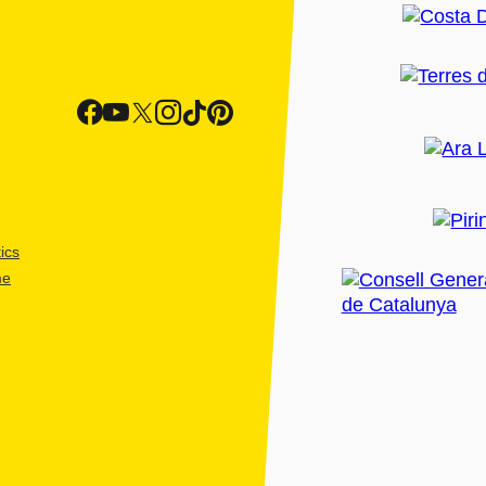
ics
me