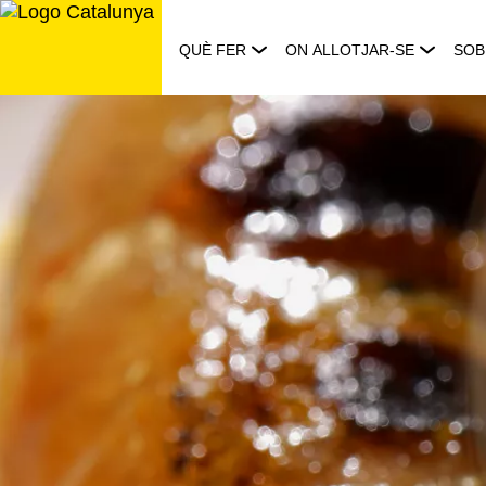
Saltar
al
QUÈ FER
ON ALLOTJAR-SE
SOB
contingut