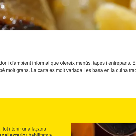
idor i d'ambient informal que ofereix menús, tapes i entrepans. E
é molt grans. La carta és molt variada i es basa en la cuina tra
 tot i tenir una façana
spai exterior
habilitats a