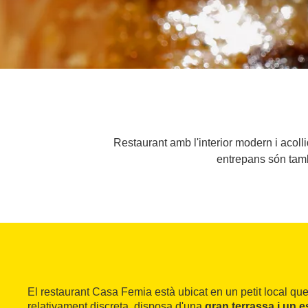
Restaurant amb l'interior modern i acoll
entrepans són tamb
El restaurant Casa Femia està ubicat en un petit local que,
relativament discreta, disposa d'una
gran terrassa i un e