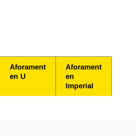
Aforament
Aforament
en U
en
Imperial