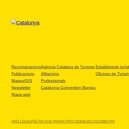
Recomanacions
Agència Catalana de Turisme
Establiments turíst
Publicacions
Afiliacions
Oficines de Turis
Mapes/GIS
Professionals
Newsletter
Catalunya Convention Bureau
Mapa web
AVÍS LEGAL
POLÍTICA DE PRIVACITAT
COOKIES
ACCESSIBILITAT