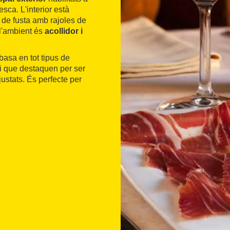
esca. L'interior està
de fusta amb rajoles de
 l'ambient és
acollidor i
 basa en tot tipus de
 i que destaquen per ser
ustats. És perfecte per