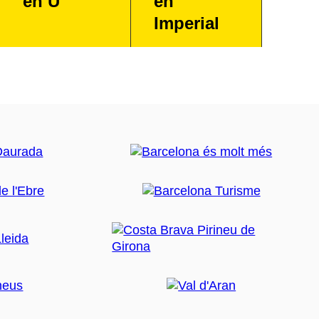
en U
en
Imperial