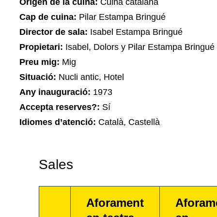
Origen de la cuina:
Cuina catalana
Cap de cuina:
Pilar Estampa Bringué
Director de sala:
Isabel Estampa Bringué
Propietari:
Isabel, Dolors y Pilar Estampa Bringué
Preu mig:
Mig
Situació:
Nucli antic, Hotel
Any inauguració:
1973
Accepta reserves?:
Sí
Idiomes d’atenció:
Català, Castellà
Sales
Aforament
Aforam