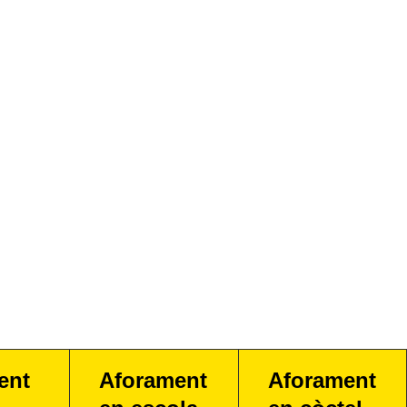
ent
Aforament
Aforament