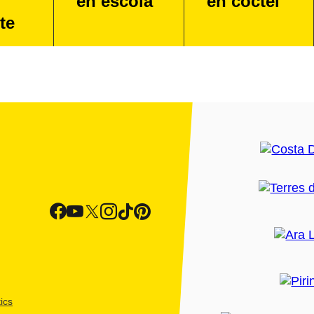
en escola
en còctel
te
ics