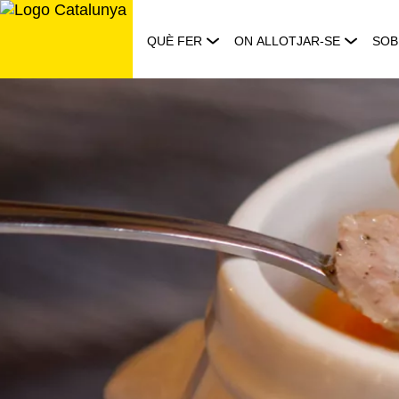
Saltar
al
QUÈ FER
ON ALLOTJAR-SE
SOB
contingut