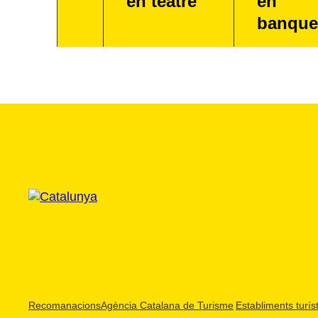
en teatre
en
banque
Recomanacions
Agència Catalana de Turisme
Establiments turíst