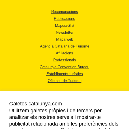
Recomanacions
Publicacions
Mapes/GIS
Newsletter
Mapa web
Agència Catalana de Turisme
Afiliacions
Professionals
Catalunya Convention Bureau
Establiments turístics
Oficines de Turisme
Galetes catalunya.com
Utilitzem galetes pròpies i de tercers per
analitzar els nostres serveis i mostrar-te
AVÍS LEGAL
publicitat relacionada amb les preferències dels
POLÍTICA DE PRIVACITAT