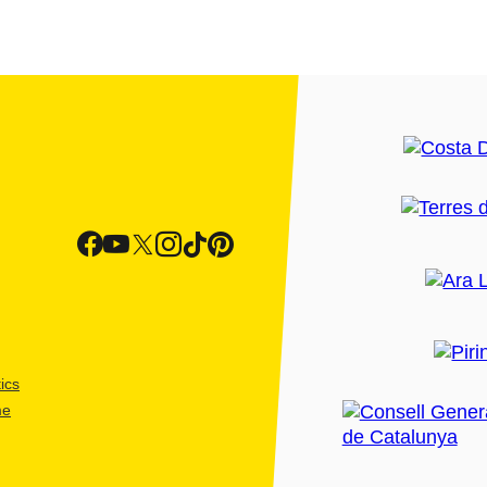
ics
me