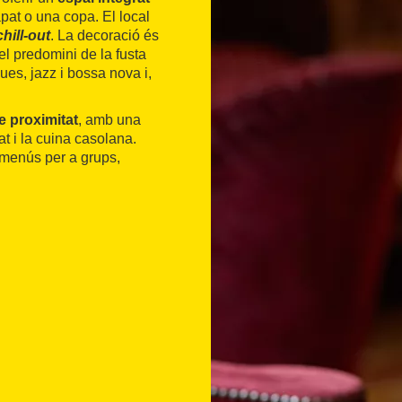
àpat o una copa. El local
chill-out
. La decoració és
el predomini de la fusta
ues, jazz i bossa nova i,
e proximitat
, amb una
at i la cuina casolana.
 menús per a grups,