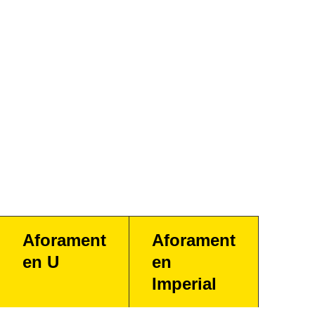
Aforament
Aforament
en U
en
Imperial