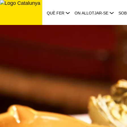
Saltar
al
QUÈ FER
ON ALLOTJAR-SE
SOB
contingut