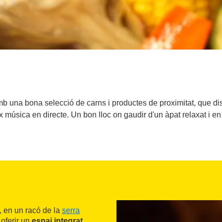
mb una bona selecció de carns i productes de proximitat, que di
ix música en directe. Un bon lloc on gaudir d'un àpat relaxat i en
, en un racó de la
serra
 oferir un
espai integrat