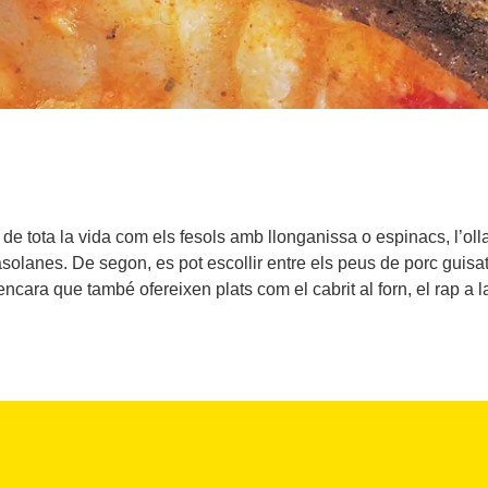
 de tota la vida com els fesols amb llonganissa o espinacs, l’oll
olanes. De segon, es pot escollir entre els peus de porc guisats
ncara que també ofereixen plats com el cabrit al forn, el rap a l