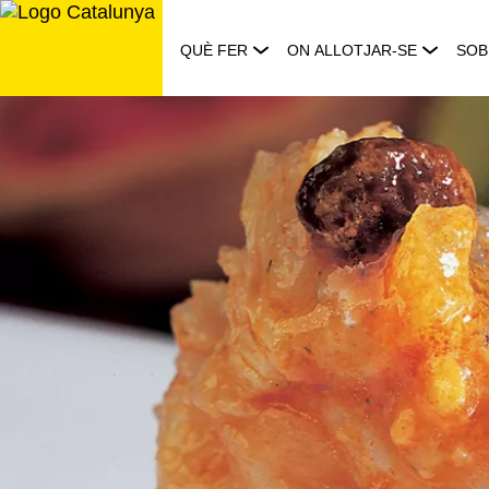
Saltar
al
QUÈ FER
ON ALLOTJAR-SE
SOB
contingut