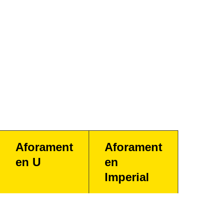
Aforament
Aforament
en U
en
Imperial