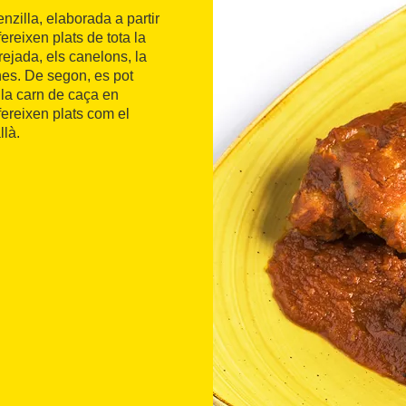
zilla, elaborada a partir
reixen plats de tota la
rejada, els canelons, la
nes. De segon, es pot
, la carn de caça en
ereixen plats com el
llà.