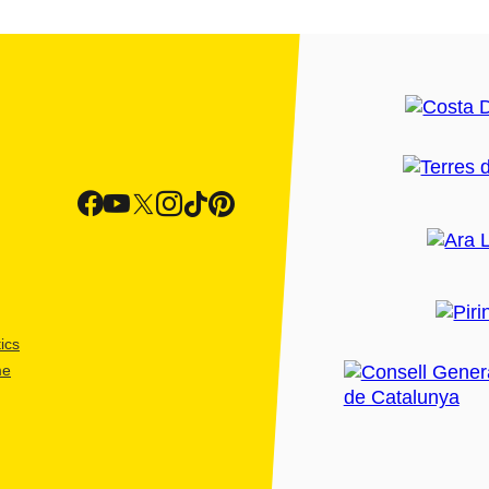
ics
me