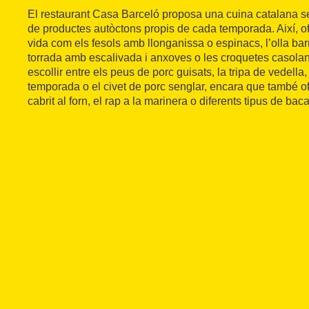
El restaurant Casa Barceló proposa una cuina catalana sen
de productes autòctons propis de cada temporada. Així, ofe
vida com els fesols amb llonganissa o espinacs, l’olla bar
torrada amb escalivada i anxoves o les croquetes casola
escollir entre els peus de porc guisats, la tripa de vedella
temporada o el civet de porc senglar, encara que també of
cabrit al forn, el rap a la marinera o diferents tipus de baca