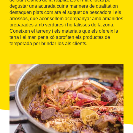
degustar una acurada cuina marinera de qualitat on
destaquen plats com ara el suquet de pescadors i els
arrossos, que aconsellem acompanyar amb amanides
preparades amb verdures i hortalisses de la zona.
Coneixen el terreny i els materials que els ofereix la
terra i el mar, per això aprofiten els productes de
temporada per brindar-los als clients.