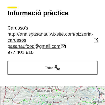
Informació pràctica
Carusso's
http://anaispasanau.wixsite.com/pizzeria-
carussos
pasanaufood@gmail.com
977 401 810
Trucar