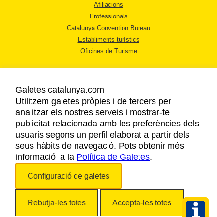
Afiliacions
Professionals
Catalunya Convention Bureau
Establiments turístics
Oficines de Turisme
Galetes catalunya.com
Utilitzem galetes pròpies i de tercers per
analitzar els nostres serveis i mostrar-te
AVÍS LEGAL
publicitat relacionada amb les preferències dels
POLÍTICA DE PRIVACITAT
usuaris segons un perfil elaborat a partir dels
COOKIES
seus hàbits de navegació. Pots obtenir més
informació a la
Política de Galetes
ACCESSIBILITAT
.
Configuració de galetes
Copyright © 2026. Agència Catalana de Turisme. Tots els drets reservats.
Rebutja-les totes
Accepta-les totes