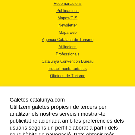
Recomanacions
Publicacions
Mapes/GIS
Newsletter
Mapa web
Agència Catalana de Turisme
Afiliacions
Professionals
Catalunya Convention Bureau
Establiments turístics
Oficines de Turisme
Galetes catalunya.com
Utilitzem galetes pròpies i de tercers per
analitzar els nostres serveis i mostrar-te
AVÍS LEGAL
publicitat relacionada amb les preferències dels
POLÍTICA DE PRIVACITAT
usuaris segons un perfil elaborat a partir dels
COOKIES
seus hàbits de navegació. Pots obtenir més