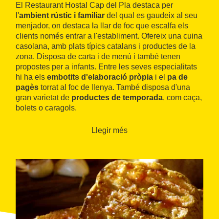
El Restaurant Hostal Cap del Pla destaca per
l'
ambient rústic i familiar
del qual es gaudeix al seu
menjador, on destaca la llar de foc que escalfa els
clients només entrar a l'establiment. Ofereix una cuina
casolana, amb plats típics catalans i productes de la
zona. Disposa de carta i de menú i també tenen
propostes per a infants. Entre les seves especialitats
hi ha els
embotits d'elaboració pròpia
i el
pa de
pagès
torrat al foc de llenya. També disposa d'una
gran varietat de
productes de temporada
, com caça,
bolets o caragols.
Llegir més