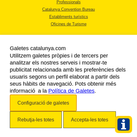
Professionals
Catalunya Convention Bureau
Establiments turístics
Oficines de Turisme
Galetes catalunya.com
Utilitzem galetes pròpies i de tercers per
analitzar els nostres serveis i mostrar-te
AVÍS LEGAL
publicitat relacionada amb les preferències dels
POLÍTICA DE PRIVACITAT
usuaris segons un perfil elaborat a partir dels
COOKIES
seus hàbits de navegació. Pots obtenir més
informació a la
Política de Galetes
ACCESSIBILITAT
.
Configuració de galetes
Copyright © 2026. Agència Catalana de Turisme. Tots els drets reservats.
Rebutja-les totes
Accepta-les totes