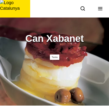
Saltar
al
contingut
Can Xabanet
Tasta