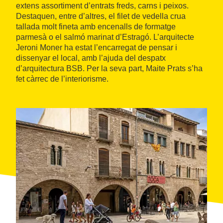
extens assortiment d’entrats freds, carns i peixos.
Destaquen, entre d’altres, el filet de vedella crua
tallada molt fineta amb encenalls de formatge
parmesà o el salmó marinat d’Estragó. L’arquitecte
Jeroni Moner ha estat l’encarregat de pensar i
dissenyar el local, amb l’ajuda del despatx
d’arquitectura BSB. Per la seva part, Maite Prats s’ha
fet càrrec de l’interiorisme.