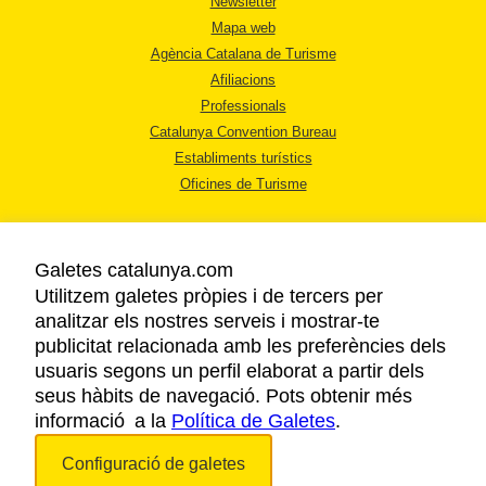
Newsletter
Mapa web
Agència Catalana de Turisme
Afiliacions
Professionals
Catalunya Convention Bureau
Establiments turístics
Oficines de Turisme
Galetes catalunya.com
Utilitzem galetes pròpies i de tercers per
analitzar els nostres serveis i mostrar-te
AVÍS LEGAL
publicitat relacionada amb les preferències dels
POLÍTICA DE PRIVACITAT
usuaris segons un perfil elaborat a partir dels
COOKIES
seus hàbits de navegació. Pots obtenir més
informació a la
Política de Galetes
ACCESSIBILITAT
.
Configuració de galetes