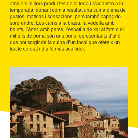
amb els millors productes de la terra i s’adapten a la
temporada, donant com a resultat una cuina plena de
gustos, matisos i sensacions, però també capaç de
sorprendre. Les carns a la brasa, la vedella amb
bolets, l’ànec amb peres, l’espatlla de xai al forn o el
milfulls de poma són uns bons representants d’allò
que pot sorgir de la cuina d’un local que ofereix un
tracte cordial i d’allò més acollidor.