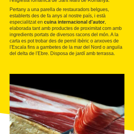
l'església romànica de Sant Martí de Romanyà.
Pertany a una parella de restauradors belgues,
establerts des de fa anys al nostre país, i està
especialitzat en
cuina internacional d'autor
,
elaborada tant amb productes de proximitat com amb
ingredients portats de diversos racons del món. A la
carta es pot trobar des de pernil ibèric o anxoves de
l'Escala fins a gambetes de la mar del Nord o anguila
del delta de l'Ebre. Disposa de jardí amb terrassa.