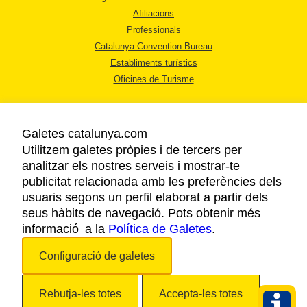
Afiliacions
Professionals
Catalunya Convention Bureau
Establiments turístics
Oficines de Turisme
Galetes catalunya.com
Utilitzem galetes pròpies i de tercers per
analitzar els nostres serveis i mostrar-te
AVÍS LEGAL
publicitat relacionada amb les preferències dels
POLÍTICA DE PRIVACITAT
usuaris segons un perfil elaborat a partir dels
COOKIES
seus hàbits de navegació. Pots obtenir més
informació a la
Política de Galetes
ACCESSIBILITAT
.
Configuració de galetes
Copyright © 2026. Agència Catalana de Turisme. Tots els drets reservats.
Rebutja-les totes
Accepta-les totes