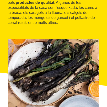
pels
productes de qualitat
. Algunes de les
especialitats de la casa són l'esqueixada, les carns a
la brasa, els caragols a la llauna, els calçots de
temporada, les mongetes de ganxet i el pollastre de
corral rostit, entre molts altres.