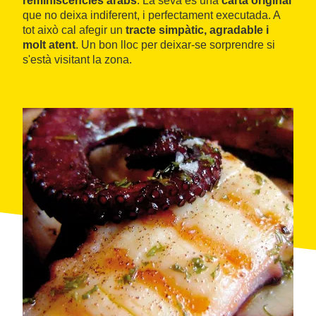
reminiscències àrabs
. La seva és una
carta original
que no deixa indiferent, i perfectament executada. A
tot això cal afegir un
tracte simpàtic, agradable i
molt atent
. Un bon lloc per deixar-se sorprendre si
s'està visitant la zona.