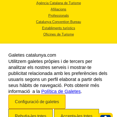
Agència Catalana de Turisme
Afiliacions
Professionals
Catalunya Convention Bureau
Establiments turístics
Oficines de Turisme
Galetes catalunya.com
Utilitzem galetes pròpies i de tercers per
analitzar els nostres serveis i mostrar-te
AVÍS LEGAL
publicitat relacionada amb les preferències dels
POLÍTICA DE PRIVACITAT
usuaris segons un perfil elaborat a partir dels
COOKIES
seus hàbits de navegació. Pots obtenir més
informació a la
Política de Galetes
ACCESSIBILITAT
.
Configuració de galetes
Copyright © 2026. Agència Catalana de Turisme. Tots els drets reservats.
Rebutja-les totes
Accepta-les totes