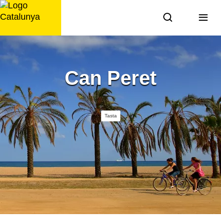
Saltar
al
contingut
Can Peret
Tasta