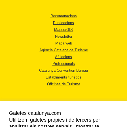
Recomanacions
Publicacions
Mapes/GIS
Newsletter
Mapa web
Agència Catalana de Turisme
Afiliacions
Professionals
Catalunya Convention Bureau
Establiments turístics
Oficines de Turisme
Galetes catalunya.com
Utilitzem galetes pròpies i de tercers per
AVÍS LEGAL
analitzar els nostres serveis i mostrar-te