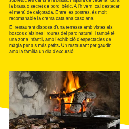
sobretot, les carns a la brasa: mitjana de vedella, xai a
la brasa o secret de porc ibèric. A l'hivern, cal destacar
el menú de calçotada. Entre les postres, és molt
recomanable la crema catalana casolana.
El restaurant disposa d'una terrassa amb vistes als
boscos d'alzines i roures del parc natural, i també té
una zona infantil, amb l'exhibició d'espectacles de
màgia per als més petits. Un restaurant per gaudir
amb la família un dia d'excursió.