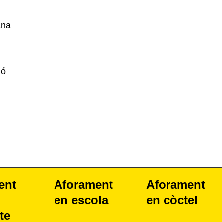
ana
ió
ent
Aforament
Aforament
en escola
en còctel
te