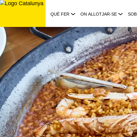
Saltar
al
QUÈ FER
ON ALLOTJAR-SE
SOB
contingut