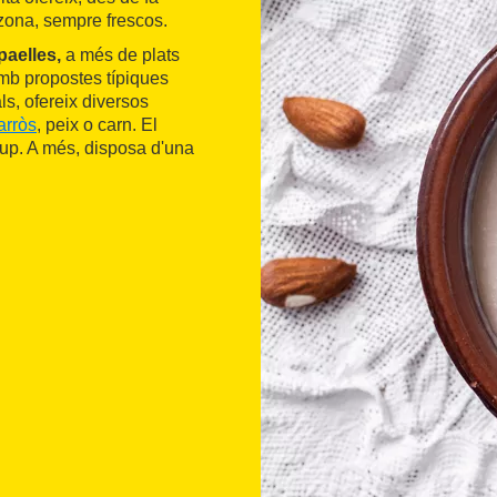
 zona, sempre frescos.
paelles,
a més de plats
mb propostes típiques
ls, ofereix diversos
arròs
, peix o carn. El
grup. A més, disposa d'una