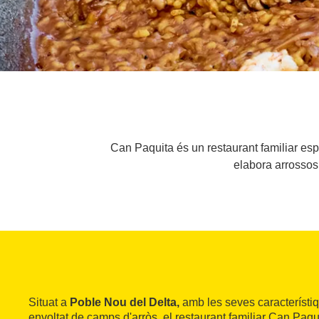
Can Paquita és un restaurant familiar espe
elabora arrossos 
Situat a
Poble Nou del Delta,
amb les seves característi
envoltat de camps d'arròs, el restaurant familiar Can Paqui