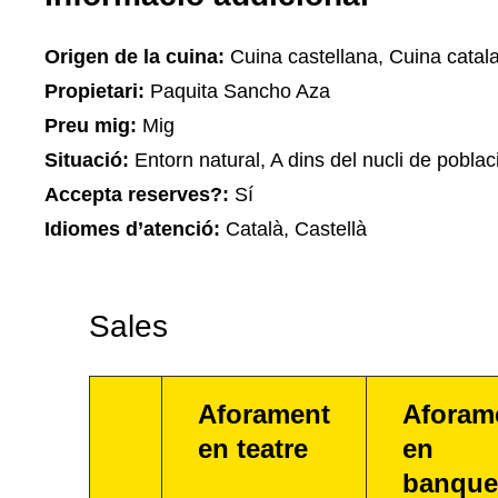
Origen de la cuina:
Cuina castellana, Cuina catal
Propietari:
Paquita Sancho Aza
Preu mig:
Mig
Situació:
Entorn natural, A dins del nucli de poblac
Accepta reserves?:
Sí
Idiomes d’atenció:
Català, Castellà
Sales
Aforament
Aforam
en teatre
en
banque