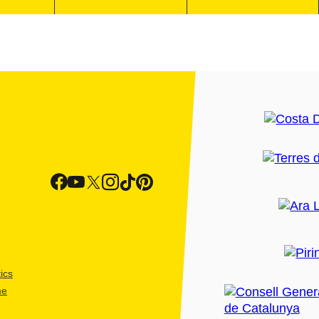
ics
me