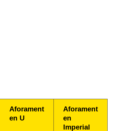
Aforament
Aforament
en U
en
Imperial