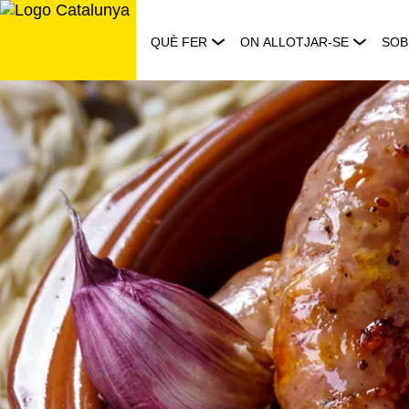
Saltar
al
QUÈ FER
ON ALLOTJAR-SE
SOB
contingut