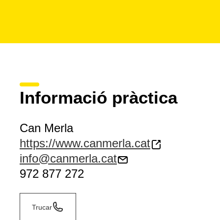
Informació pràctica
Can Merla
https://www.canmerla.cat
info@canmerla.cat
972 877 272
Trucar