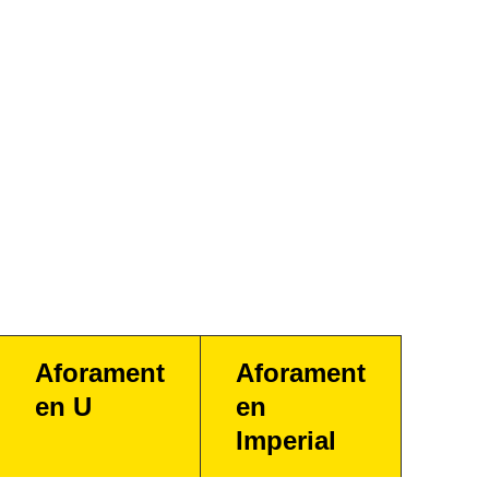
Aforament
Aforament
en U
en
Imperial