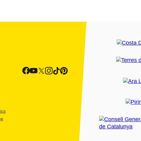
ics
me