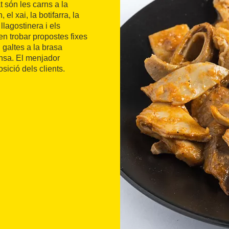
t són les carns a la
el xai, la botifarra, la
llagostinera i els
en trobar propostes fixes
 galtes a la brasa
ensa. El menjador
sició dels clients.