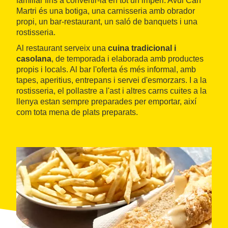
familiar fins a convertir-la en tot un imperi. Avui Can
Martri és una botiga, una carnisseria amb obrador
propi, un bar-restaurant, un saló de banquets i una
rostisseria.
Al restaurant serveix una
cuina tradicional i
casolana
, de temporada i elaborada amb productes
propis i locals. Al bar l'oferta és més informal, amb
tapes, aperitius, entrepans i servei d'esmorzars. I a la
rostisseria, el pollastre a l'ast i altres carns cuites a la
llenya estan sempre preparades per emportar, així
com tota mena de plats preparats.