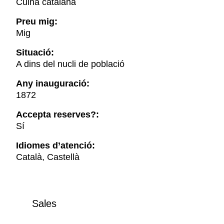
Cuina catalana
Preu mig:
Mig
Situació:
A dins del nucli de població
Any inauguració:
1872
Accepta reserves?:
Sí
Idiomes d’atenció:
Català, Castellà
Sales