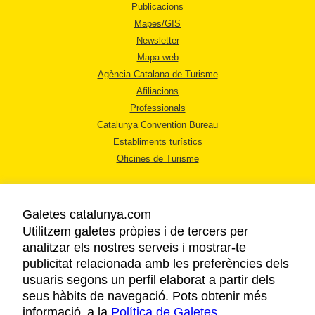
Publicacions
Mapes/GIS
Newsletter
Mapa web
Agència Catalana de Turisme
Afiliacions
Professionals
Catalunya Convention Bureau
Establiments turístics
Oficines de Turisme
Galetes catalunya.com
Utilitzem galetes pròpies i de tercers per
analitzar els nostres serveis i mostrar-te
AVÍS LEGAL
publicitat relacionada amb les preferències dels
POLÍTICA DE PRIVACITAT
usuaris segons un perfil elaborat a partir dels
COOKIES
seus hàbits de navegació. Pots obtenir més
informació a la
Política de Galetes
ACCESSIBILITAT
.