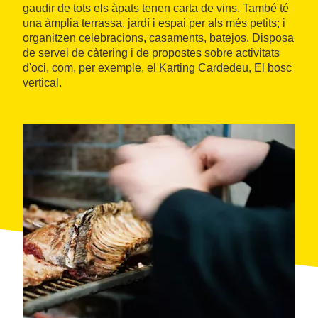
gaudir de tots els àpats tenen carta de vins. També té
una àmplia terrassa, jardí i espai per als més petits; i
organitzen celebracions, casaments, batejos. Disposa
de servei de càtering i de propostes sobre activitats
d'oci, com, per exemple, el Karting Cardedeu, El bosc
vertical.