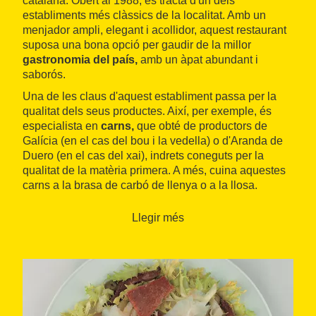
catalana. Obert al 1988, es tracta d'un dels
establiments més clàssics de la localitat. Amb un
menjador ampli, elegant i acollidor, aquest restaurant
suposa una bona opció per gaudir de la millor
gastronomia del país,
amb un àpat abundant i
saborós.
Una de les claus d'aquest establiment passa per la
qualitat dels seus productes. Així, per exemple, és
especialista en
carns,
que obté de productors de
Galícia (en el cas del bou i la vedella) o d'Aranda de
Duero (en el cas del xai), indrets coneguts per la
qualitat de la matèria primera. A més, cuina aquestes
carns a la brasa de carbó de llenya o a la llosa.
Més enllà d'aquesta especialitat, també ofereix alguns
Llegir més
plats de peix, aprofitant la tradició marinera de Sitges,
bones amanides i una gran diversitat d'entrants, amb
racions
típiques del país (no hi pot faltar el pernil
ibèric, les croquetes o les braves) i
plats de la terra,
com el
xató
o els caragols.