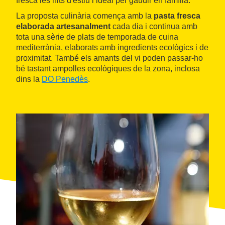
fresca les nits d'estiu i ideal per gaudir en família.
La proposta culinària comença amb la
pasta fresca
elaborada artesanalment
cada dia i continua amb
tota una sèrie de plats de temporada de cuina
mediterrània, elaborats amb ingredients ecològics i de
proximitat. També els amants del vi poden passar-ho
bé tastant ampolles ecològiques de la zona, inclosa
dins la
DO Penedès
.