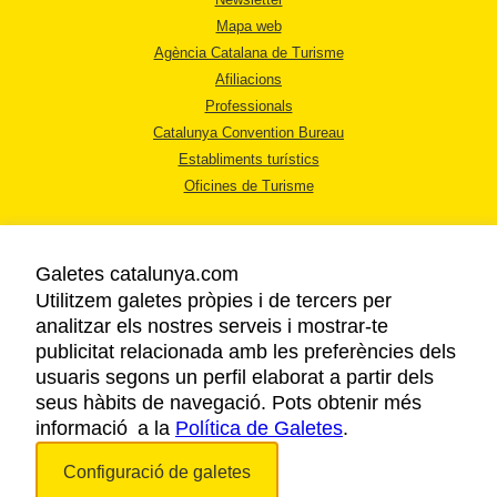
Mapa web
Agència Catalana de Turisme
Afiliacions
Professionals
Catalunya Convention Bureau
Establiments turístics
Oficines de Turisme
Galetes catalunya.com
Utilitzem galetes pròpies i de tercers per
analitzar els nostres serveis i mostrar-te
AVÍS LEGAL
publicitat relacionada amb les preferències dels
POLÍTICA DE PRIVACITAT
usuaris segons un perfil elaborat a partir dels
COOKIES
seus hàbits de navegació. Pots obtenir més
informació a la
Política de Galetes
ACCESSIBILITAT
.
Configuració de galetes
Copyright © 2026. Agència Catalana de Turisme. Tots els drets reservats.