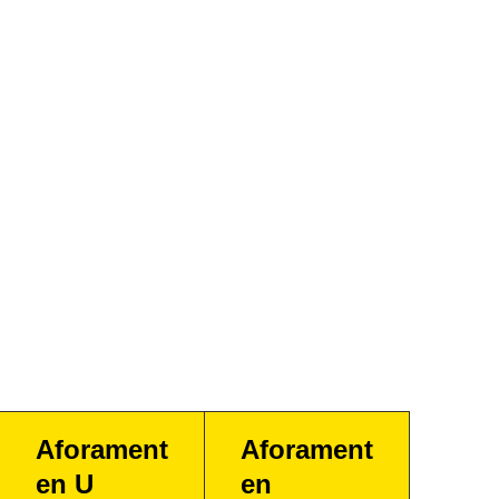
Aforament
Aforament
en U
en