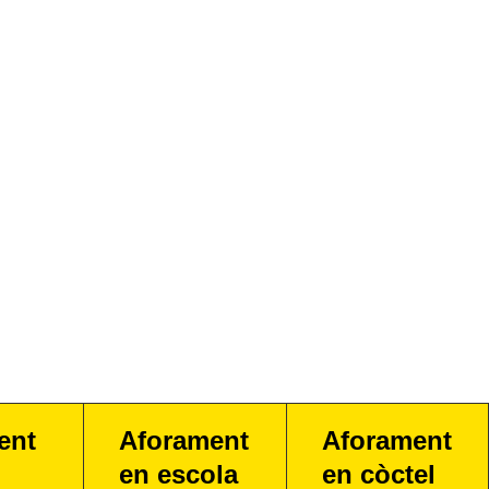
ent
Aforament
Aforament
en escola
en còctel