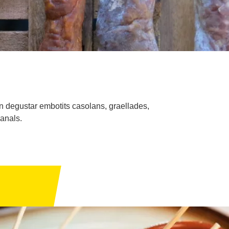
en degustar embotits casolans, graellades,
sanals.