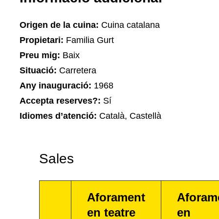
Origen de la cuina:
Cuina catalana
Propietari:
Familia Gurt
Preu mig:
Baix
Situació:
Carretera
Any inauguració:
1968
Accepta reserves?:
Sí
Idiomes d’atenció:
Català, Castellà
Sales
Aforament
Aforam
en teatre
en