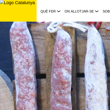
Saltar
al
QUÈ FER
ON ALLOTJAR-SE
SOB
contingut