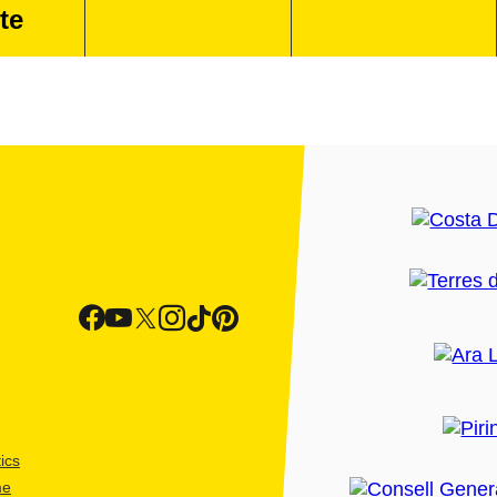
te
ics
me