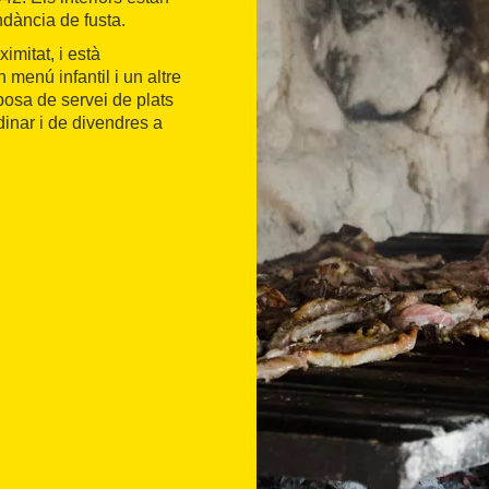
ndància de fusta.
imitat, i està
 menú infantil i un altre
sposa de servei de plats
inar i de divendres a