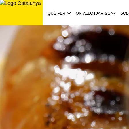
Saltar
al
QUÈ FER
ON ALLOTJAR-SE
SOB
contingut