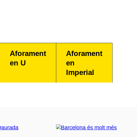
Aforament
Aforament
en U
en
Imperial