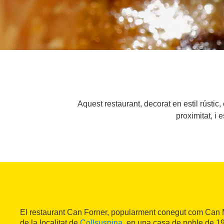
Aquest restaurant, decorat en estil rústic
proximitat, i 
El restaurant Can Forner, popularment conegut com Can M
de la localitat de
Collsuspina
, en una casa de poble de 19