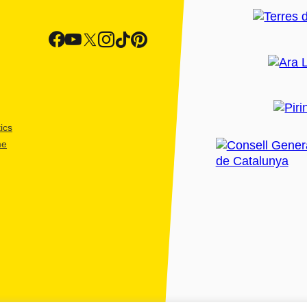
ics
me