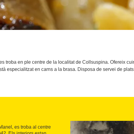
, es troba en ple centre de la localitat de Collsuspina. Ofereix
està especialitzat en carns a la brasa. Disposa de servei de plat
anel, es troba al centre
42. Els interiors estan