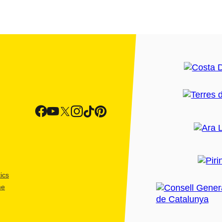
ics
me