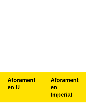
Aforament
Aforament
en U
en
Imperial