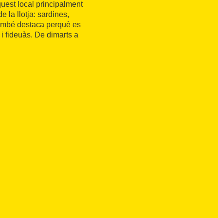
quest local principalment
e la llotja: sardines,
també destaca perquè es
i fideuàs. De dimarts a