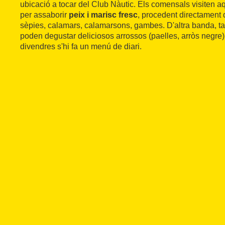
ubicació a tocar del Club Nàutic. Els comensals visiten a
per assaborir
peix i marisc fresc
, procedent directament d
sèpies, calamars, calamarsons, gambes. D'altra banda, 
poden degustar deliciosos arrossos (paelles, arròs negre) 
divendres s'hi fa un menú de diari.