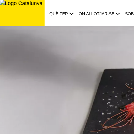
Saltar
al
QUÈ FER
ON ALLOTJAR-SE
SOB
contingut