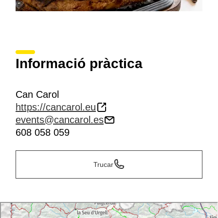
Informació pràctica
Can Carol
https://cancarol.eu
events@cancarol.es
608 058 059
Trucar