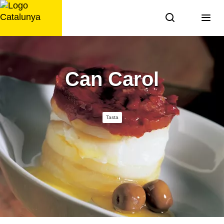
Saltar
al
contingut
Can Carol
Tasta