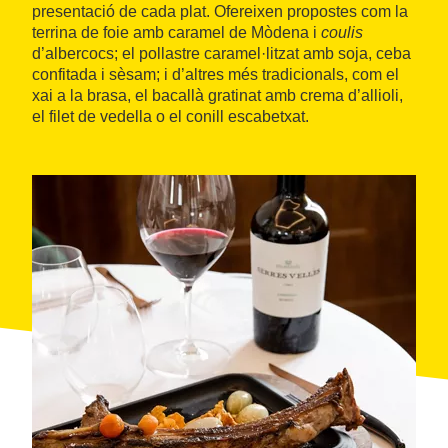
presentació de cada plat. Ofereixen propostes com la
terrina de foie amb caramel de Mòdena i
coulis
d’albercocs; el pollastre caramel·litzat amb soja, ceba
confitada i sèsam; i d’altres més tradicionals, com el
xai a la brasa, el bacallà gratinat amb crema d’allioli,
el filet de vedella o el conill escabetxat.