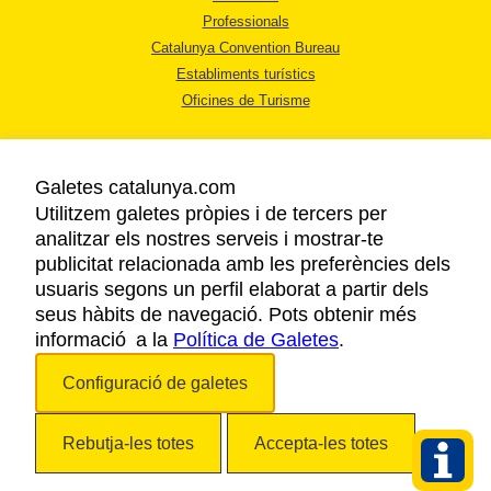
Professionals
Catalunya Convention Bureau
Establiments turístics
Oficines de Turisme
Galetes catalunya.com
Utilitzem galetes pròpies i de tercers per
analitzar els nostres serveis i mostrar-te
AVÍS LEGAL
publicitat relacionada amb les preferències dels
POLÍTICA DE PRIVACITAT
usuaris segons un perfil elaborat a partir dels
COOKIES
seus hàbits de navegació. Pots obtenir més
informació a la
Política de Galetes
ACCESSIBILITAT
.
Configuració de galetes
Copyright © 2026. Agència Catalana de Turisme. Tots els drets reservats.
Rebutja-les totes
Accepta-les totes