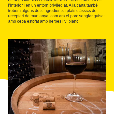
l’interior i en un entorn privilegiat. A la carta també
trobem alguns dels ingredients i plats clàssics del
receptari de muntanya, com ara el porc senglar guisat
amb ceba estofat amb herbes i vi blanc.