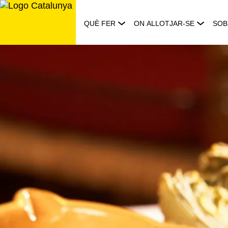
Saltar
al
QUÈ FER
ON ALLOTJAR-SE
SOB
contingut