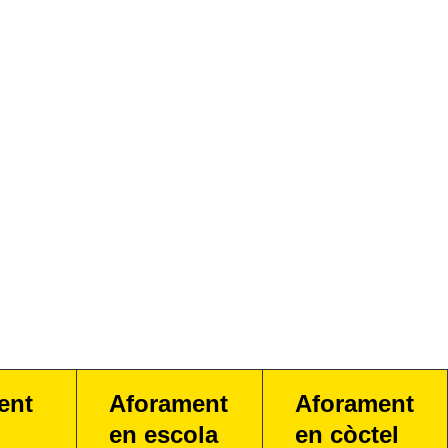
ent
Aforament
Aforament
en escola
en còctel