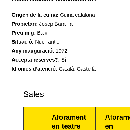
Origen de la cuina:
Cuina catalana
Propietari:
Josep Baral·la
Preu mig:
Baix
Situació:
Nucli antic
Any inauguració:
1972
Accepta reserves?:
Sí
Idiomes d’atenció:
Català, Castellà
Sales
Aforament
Aforam
en teatre
en