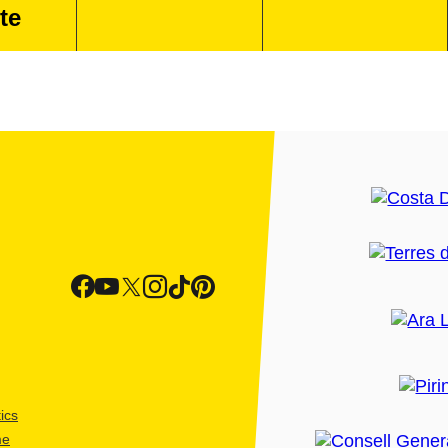
te
ics
me