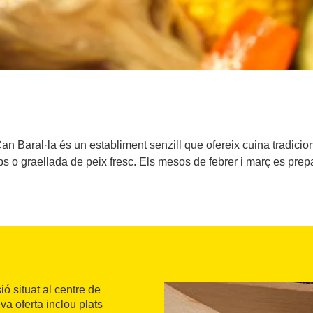
 Baral·la és un establiment senzill que ofereix cuina tradicional.
s o graellada de peix fresc. Els mesos de febrer i març es prep
ó situat al centre de
va oferta inclou plats