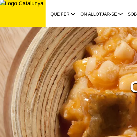
Saltar
al
QUÈ FER
ON ALLOTJAR-SE
SOB
contingut