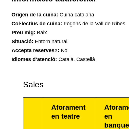
Origen de la cuina:
Cuina catalana
Col·lectius de cuina:
Fogons de la Vall de Ribes
Preu mig:
Baix
Situació:
Entorn natural
Accepta reserves?:
No
Idiomes d’atenció:
Català, Castellà
Sales
Aforament
Aforam
en teatre
en
banque