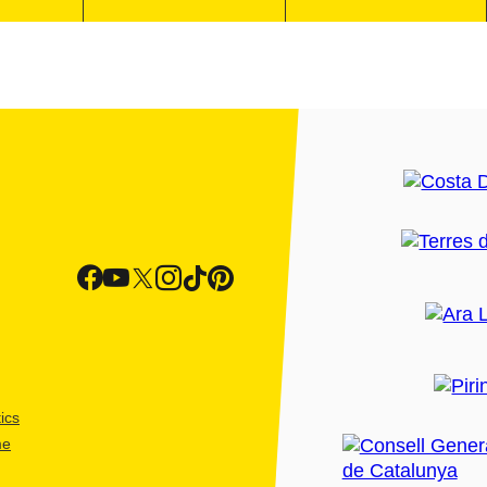
ics
me