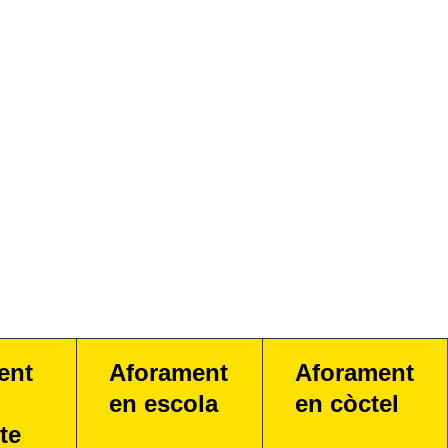
ent
Aforament
Aforament
en escola
en còctel
te