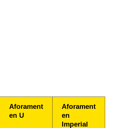
Aforament
Aforament
en U
en
Imperial