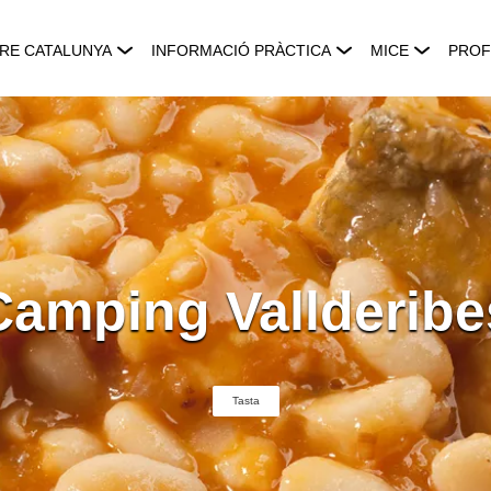
RE CATALUNYA
INFORMACIÓ PRÀCTICA
MICE
PROF
Camping Vallderibe
Tasta