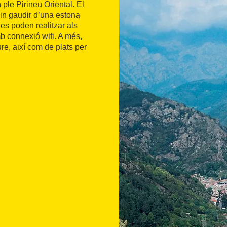
 ple Pirineu Oriental. El
uin gaudir d’una estona
s poden realitzar als
mb connexió wifi. A més,
iure, així com de plats per