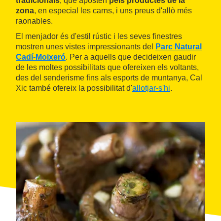
tradicionals
, que aposten
pels productes de la
zona
, en especial les carns, i uns preus d'allò més
raonables.
El menjador és d'estil rústic i les seves finestres
mostren unes vistes impressionants del
Parc Natural
Cadí-Moixeró
. Per a aquells que decideixen gaudir
de les moltes possibilitats que ofereixen els voltants,
des del senderisme fins als esports de muntanya, Cal
Xic també ofereix la possibilitat d'
allotjar-s'hi
.