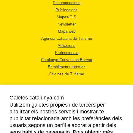
Recomanacions
Publicacions
Mapes/GIS
Newsletter
Mapa web
Agència Catalana de Turisme
Afiliacions
Professionals
Catalunya Convention Bureau
Establiments turístics
Oficines de Turisme
Galetes catalunya.com
Utilitzem galetes pròpies i de tercers per
analitzar els nostres serveis i mostrar-te
AVÍS LEGAL
publicitat relacionada amb les preferències dels
POLÍTICA DE PRIVACITAT
usuaris segons un perfil elaborat a partir dels
COOKIES
seus hàbits de navegació. Pots obtenir més