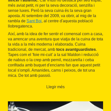
sincer i autèntic
. Cal Vitus no destaca pel seu espai,
més aviat petit, ni per la seva decoració, senzilla i
sense luxes. Però la seva cuina és la seva gran
aposta. Al setembre del 2009, va obrir, al mig de la
rambla de
Sant Boi
, al centre d'aquesta població
llobregatenca.
Així, amb la idea de fer sentir el comensal com a casa,
va arrencar una aventura que viatja de la cuina de tota
la vida a la més moderna i elaborada. Cuina
tradicional, de mercat, amb
tocs avantguardistes
.
Tapes com el 'foie mi-cuit' a la sal Maldon i reducció
de nabius o la crep amb pernil, mozzarella i ceba
confitada amb buquet d'enciams fan que aquest petit
local s'ompli. Amanides, carns i peixos, de tot una
mica. De tot amb passió.
Llegir més