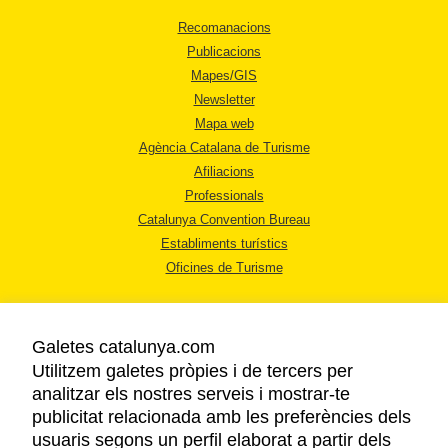
Recomanacions
Publicacions
Mapes/GIS
Newsletter
Mapa web
Agència Catalana de Turisme
Afiliacions
Professionals
Catalunya Convention Bureau
Establiments turístics
Oficines de Turisme
Galetes catalunya.com
Utilitzem galetes pròpies i de tercers per
analitzar els nostres serveis i mostrar-te
AVÍS LEGAL
publicitat relacionada amb les preferències dels
POLÍTICA DE PRIVACITAT
usuaris segons un perfil elaborat a partir dels