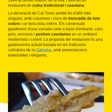
1949 al centre històric de la vila, i avui és un
restaurant de
cuina tradicional i casolana
.
La decoració de Cal Tronc també és d'allò més
singular, amb columnes i murs de
trencadís de tots
colors
i un terra blau intens. Els comensals
gaudeixen d'una variada carta a base d'entrants, carn,
peix, arrossos i
postres casolanes
en un ambient
modernista i colorit. La proposta del restaurant és una
gastronomia actual basada en les tradicions
culinàries de la
Garrotxa
, amb presentacions
elaborades i elegants.