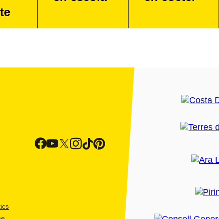
te
ics
me