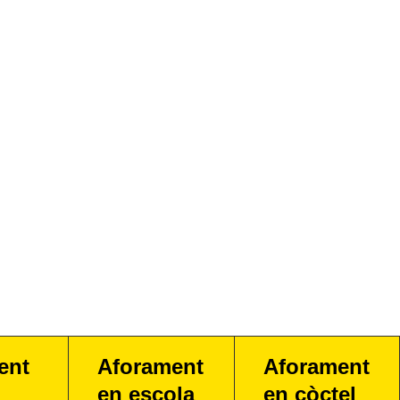
ent
Aforament
Aforament
en escola
en còctel