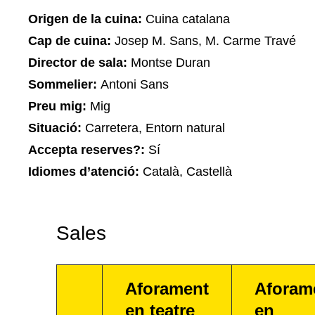
Origen de la cuina:
Cuina catalana
Cap de cuina:
Josep M. Sans, M. Carme Travé
Director de sala:
Montse Duran
Sommelier:
Antoni Sans
Preu mig:
Mig
Situació:
Carretera, Entorn natural
Accepta reserves?:
Sí
Idiomes d’atenció:
Català, Castellà
Sales
Aforament
Aforam
en teatre
en