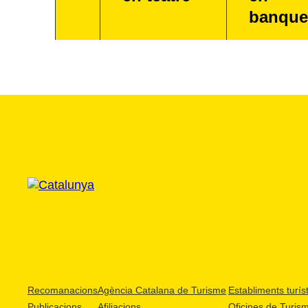
banque
Recomanacions
Agència Catalana de Turisme
Establiments turíst
Publicacions
Afiliacions
Oficines de Turis