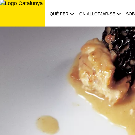
Saltar
al
QUÈ FER
ON ALLOTJAR-SE
SOB
contingut