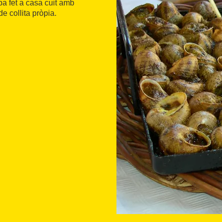
pa fet a casa cuit amb
de collita pròpia.