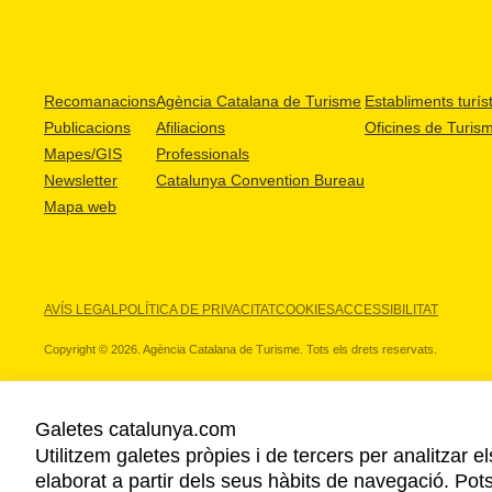
Recomanacions
Agència Catalana de Turisme
Establiments turíst
Publicacions
Afiliacions
Oficines de Turis
Mapes/GIS
Professionals
Newsletter
Catalunya Convention Bureau
Mapa web
AVÍS LEGAL
POLÍTICA DE PRIVACITAT
COOKIES
ACCESSIBILITAT
Copyright © 2026. Agència Catalana de Turisme. Tots els drets reservats.
Galetes catalunya.com
Utilitzem galetes pròpies i de tercers per analitzar e
ELS NOSTRES PARTNERS
elaborat a partir dels seus hàbits de navegació. Pot