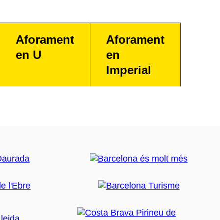
Aforament
Aforament
en U
en
Imperial