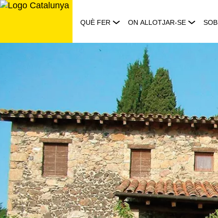
Saltar
al
QUÈ FER
ON ALLOTJAR-SE
SOB
contingut