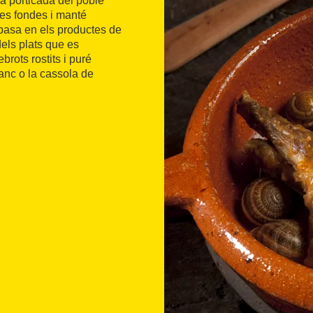
a porticada del poble
es fondes i manté
s basa en els productes de
dels plats que es
rots rostits i puré
lanc o la cassola de