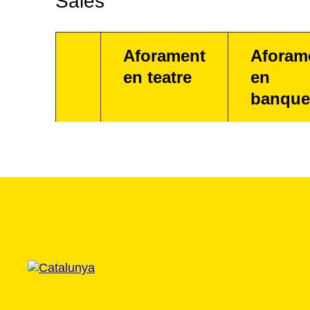
Sales
Aforament
Aforam
en teatre
en
banque