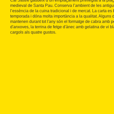
Cal Sastre gaudeix d’un emplaçament privilegiat a la plaç
medieval de Santa Pau. Conserva l’ambient de les antigu
l’essència de la cuina tradicional i de mercat. La carta e
temporada i dóna molta importància a la qualitat. Alguns 
mantenen durant tot l'any són el formatge de cabra amb peb
d'anxoves, la terrina de fetge d'ànec amb gelatina de vi b
cargols als quatre gustos.