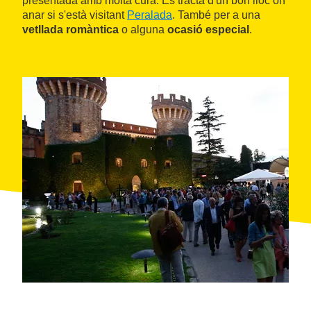
presentada amb molta cura. Es tracta d'un bon lloc on
anar si s'està visitant
Peralada
. També per a una
vetllada romàntica
o alguna
ocasió especial
.