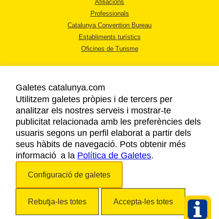
Afiliacions
Professionals
Catalunya Convention Bureau
Establiments turístics
Oficines de Turisme
Galetes catalunya.com
Utilitzem galetes pròpies i de tercers per
analitzar els nostres serveis i mostrar-te
AVÍS LEGAL
publicitat relacionada amb les preferències dels
POLÍTICA DE PRIVACITAT
usuaris segons un perfil elaborat a partir dels
COOKIES
seus hàbits de navegació. Pots obtenir més
informació a la
Política de Galetes
ACCESSIBILITAT
.
Configuració de galetes
Copyright © 2026. Agència Catalana de Turisme. Tots els drets reservats.
Rebutja-les totes
Accepta-les totes