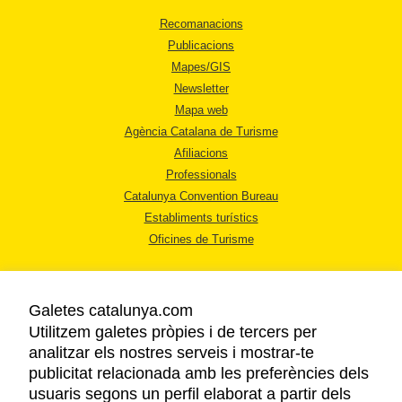
Recomanacions
Publicacions
Mapes/GIS
Newsletter
Mapa web
Agència Catalana de Turisme
Afiliacions
Professionals
Catalunya Convention Bureau
Establiments turístics
Oficines de Turisme
Galetes catalunya.com
Utilitzem galetes pròpies i de tercers per
analitzar els nostres serveis i mostrar-te
AVÍS LEGAL
publicitat relacionada amb les preferències dels
POLÍTICA DE PRIVACITAT
usuaris segons un perfil elaborat a partir dels