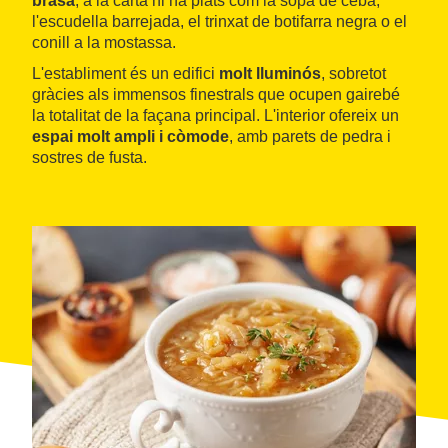
brasa
, a la carta hi ha plats com la sopa de ceba,
l'escudella barrejada, el trinxat de botifarra negra o el
conill a la mostassa.
L'establiment és un edifici
molt lluminós
, sobretot
gràcies als immensos finestrals que ocupen gairebé
la totalitat de la façana principal. L'interior ofereix un
espai molt ampli i còmode
, amb parets de pedra i
sostres de fusta.