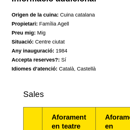
Origen de la cuina:
Cuina catalana
Propietari:
Família Agell
Preu mig:
Mig
Situació:
Centre ciutat
Any inauguració:
1984
Accepta reserves?:
Sí
Idiomes d’atenció:
Català, Castellà
Sales
Aforament
Aforam
en teatre
en