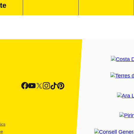
te
ics
me