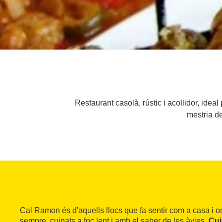
Restaurant casolà, rústic i acollidor, ideal
mestria de
Cal Ramon és d'aquells llocs que fa sentir com a casa i o
sempre, cuinats a foc lent i amb el saber de les àvies.
Cui