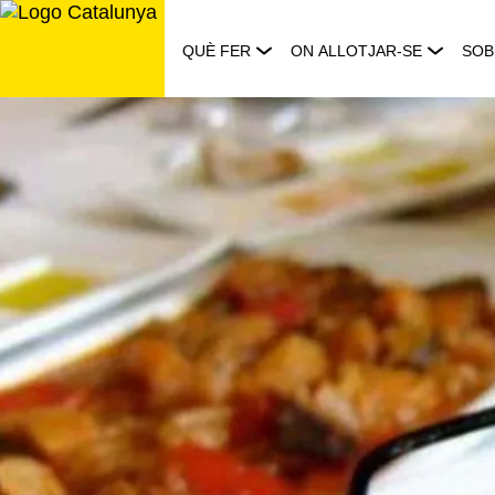
Saltar
al
QUÈ FER
ON ALLOTJAR-SE
SOB
contingut