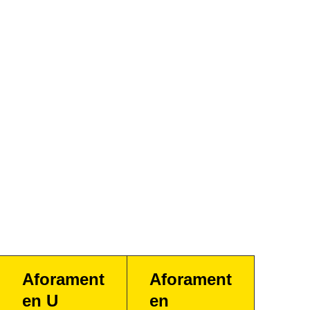
Aforament
Aforament
en U
en