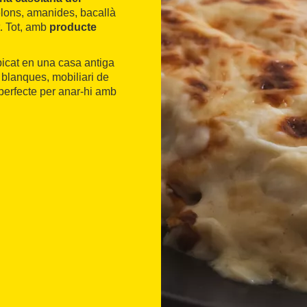
elons, amanides, bacallà
t. Tot, amb
producte
bicat en una casa antiga
 blanques, mobiliari de
, perfecte per anar-hi amb