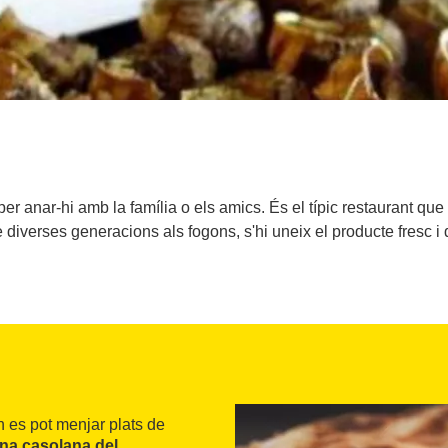
 per anar-hi amb la família o els amics. És el típic restaurant que 
 diverses generacions als fogons, s'hi uneix el producte fresc i d
n es pot menjar plats de
na casolana del