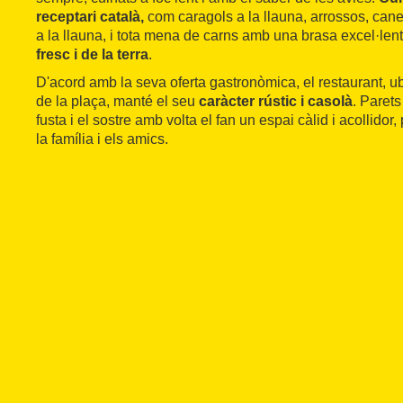
receptari català,
com caragols a la llauna, arrossos, can
a la llauna, i tota mena de carns amb una brasa excel·len
fresc i de la terra
.
D'acord amb la seva oferta gastronòmica, el restaurant, u
de la plaça, manté el seu
caràcter rústic i casolà
. Parets
fusta i el sostre amb volta el fan un espai càlid i acollidor
la família i els amics.