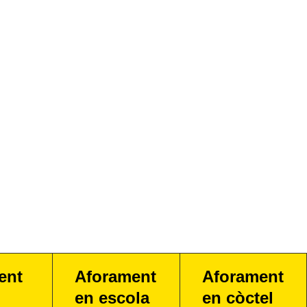
ent
Aforament
Aforament
en escola
en còctel