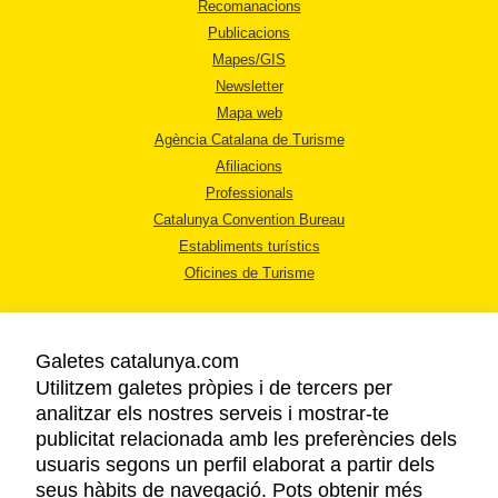
Recomanacions
Publicacions
Mapes/GIS
Newsletter
Mapa web
Agència Catalana de Turisme
Afiliacions
Professionals
Catalunya Convention Bureau
Establiments turístics
Oficines de Turisme
Galetes catalunya.com
Utilitzem galetes pròpies i de tercers per
analitzar els nostres serveis i mostrar-te
AVÍS LEGAL
publicitat relacionada amb les preferències dels
POLÍTICA DE PRIVACITAT
usuaris segons un perfil elaborat a partir dels
COOKIES
seus hàbits de navegació. Pots obtenir més