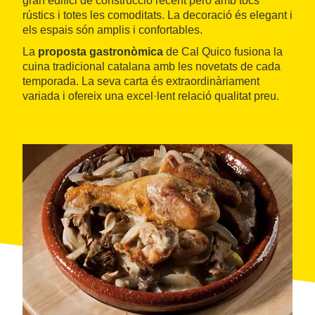
gran edifici de construcció recent però amb tocs
rústics i totes les comoditats. La decoració és elegant i
els espais són amplis i confortables.
La
proposta gastronòmica
de Cal Quico fusiona la
cuina tradicional catalana amb les novetats de cada
temporada. La seva carta és extraordinàriament
variada i ofereix una excel·lent relació qualitat preu.