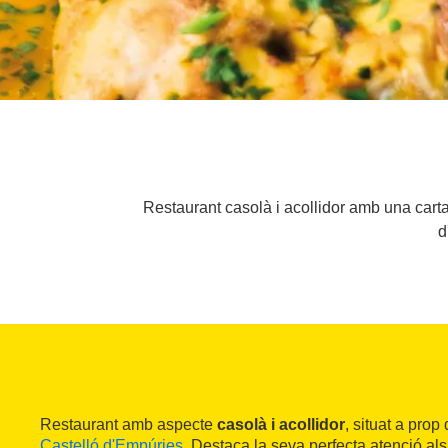
Restaurant casolà i acollidor amb una carta 
d
Restaurant amb aspecte
casolà i acollidor
, situat a prop
Castelló d'Empúries
. Destaca la seva perfecta atenció al