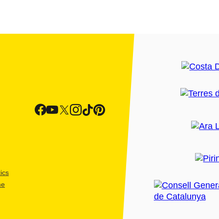
ics
me