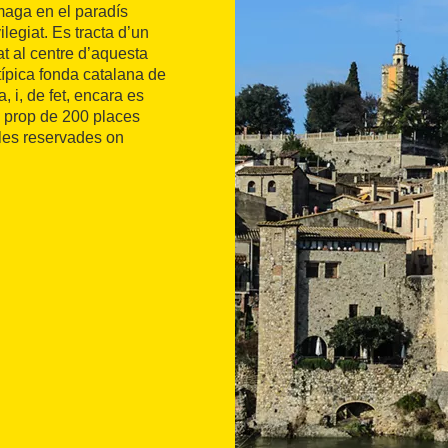
maga en el paradís
legiat. Es tracta d’un
at al centre d’aquesta
 típica fonda catalana de
, i, de fet, encara es
e prop de 200 places
ales reservades on