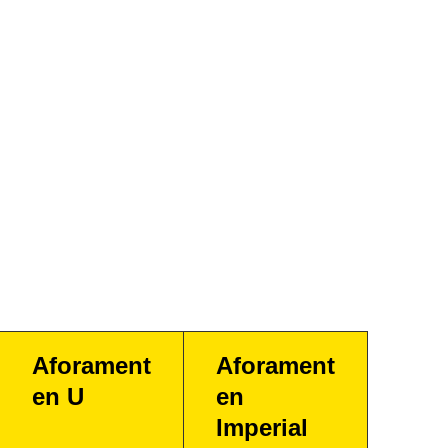
Aforament
Aforament
en U
en
Imperial