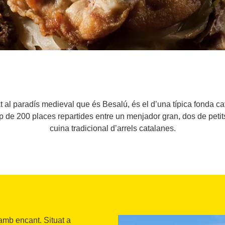
at al paradís medieval que és Besalú, és el d’una típica fonda ca
rop de 200 places repartides entre un menjador gran, dos de peti
cuina tradicional d’arrels catalanes.
amb encant. Situat a