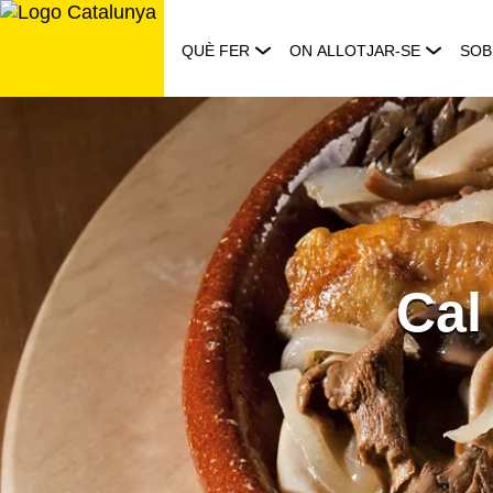
Saltar
al
QUÈ FER
ON ALLOTJAR-SE
SOB
contingut
Cal