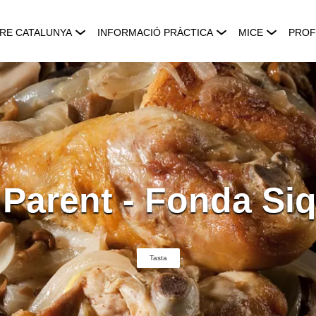
RE CATALUNYA
INFORMACIÓ PRÀCTICA
MICE
PROF
 Parent - Fonda Si
Tasta