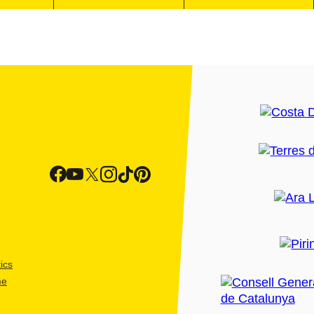
ics
me