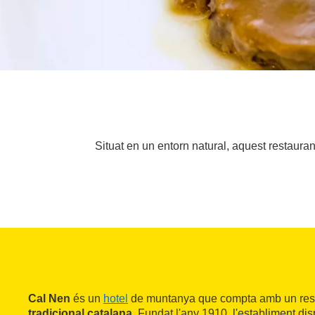
Situat en un entorn natural, aquest restaura
Cal Nen
és un
hotel
de muntanya que compta amb un res
tradicional catalana
. Fundat l'any 1910, l'establiment disp