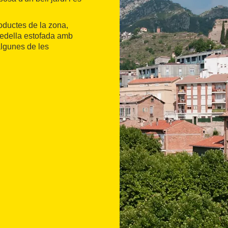
roductes de la zona,
vedella estofada amb
algunes de les