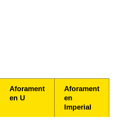
Aforament
Aforament
en U
en
Imperial