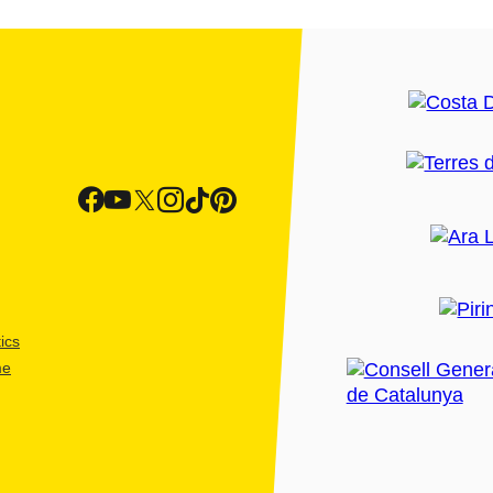
ics
me